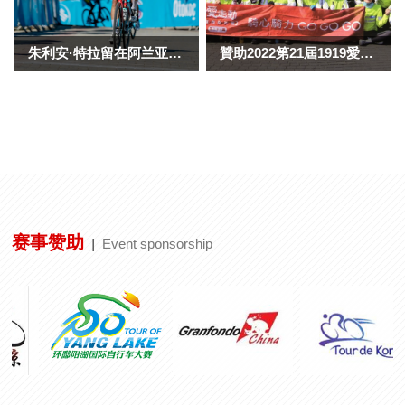
为爱西亚的巴黎奥运加油
萨曼桑蒂在环泰国赢得第五赛段冠军
朱利安·特拉留在阿兰亚赛事中夺冠
贊助2022第21屆1919愛走動單車環台