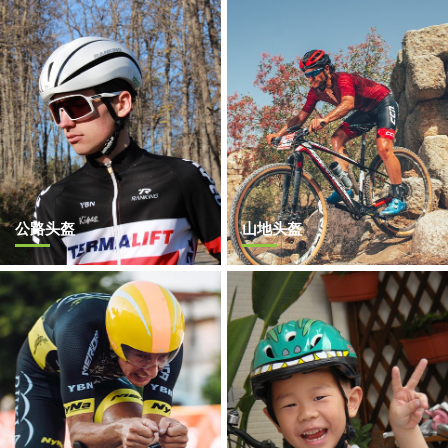
公路头盔
山地头盔